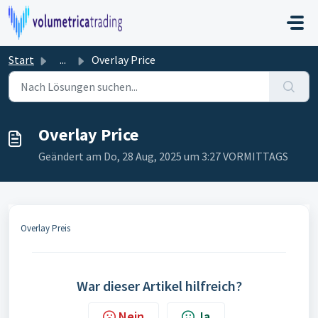
Zum hauptsächlichen Inhalt gehen
Start
...
Overlay Price
Overlay Price
Geändert am Do, 28 Aug, 2025 um 3:27 VORMITTAGS
Overlay Preis
War dieser Artikel hilfreich?
Nein
Ja